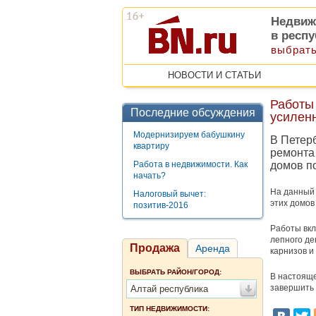
Недвиж
в респ
выбрать
НОВОСТИ И СТАТЬИ
Работы
Последние обсуждения
усилен
Модернизируем бабушкину
В Петер
квартиру
ремонта
Работа в недвижимости. Как
домов по
начать?
На данный 
Налоговый вычет:
этих домов
позитив-2016
Работы вкл
лепного де
Продажа
Аренда
карнизов и
ВЫБРАТЬ РАЙОН/ГОРОД:
В настояще
завершить 
Алтай республика
ТИП НЕДВИЖИМОСТИ: