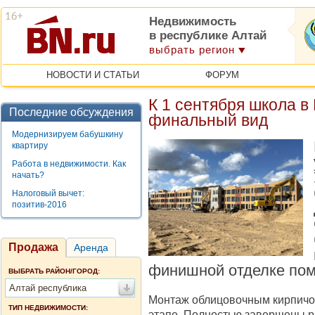
Недвижимость
в республике Алтай
выбрать регион
НОВОСТИ И СТАТЬИ
ФОРУМ
К 1 сентября школа в
Последние обсуждения
финальный вид
Модернизируем бабушкину
квартиру
Работа в недвижимости. Как
начать?
Налоговый вычет:
позитив-2016
Продажа
Аренда
финишной отделке по
ВЫБРАТЬ РАЙОН/ГОРОД:
Алтай республика
Монтаж облицовочным кирпич
ТИП НЕДВИЖИМОСТИ:
этапе. Полностью завершены р